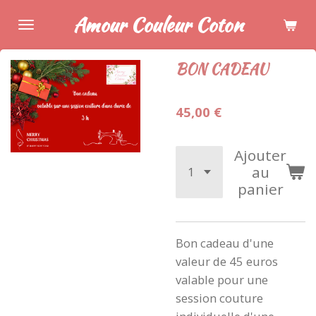
Passer
Amour Couleur Coton
au
contenu
BON CADEAU
principal
45,00 €
Ajouter
au
panier
Bon cadeau d'une
valeur de 45 euros
valable pour une
session couture