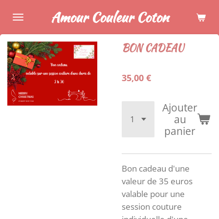
Passer
Amour Couleur Coton
au
contenu
BON CADEAU
principal
35,00 €
Ajouter
au
panier
Bon cadeau d'une
valeur de 35 euros
valable pour une
session couture